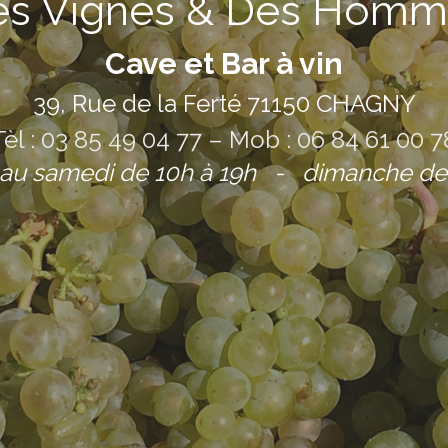
es Vignes & Des Homm
Cave et Bar à vin
39, Rue de la Ferté 71150 CHAGNY
Tèl : 03 85 49 04 77 – Mob : 06 84 61 00 7
 au samedi de 10h à 19h - dimanche de