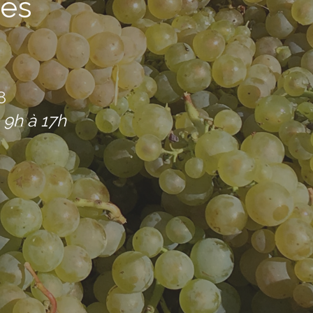
es
8
 9h à 17h