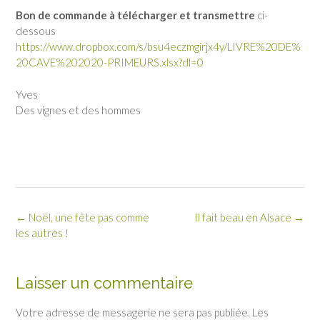
Bon de commande à télécharger et transmettre
ci-
dessous
https://www.dropbox.com/s/bsu4eczmgirjx4y/LIVRE%20DE%
20CAVE%202020-PRIMEURS.xlsx?dl=0
Yves
Des vignes et des hommes
Post
←
Noël, une fête pas comme
Il fait beau en Alsace
→
navigation
les autres !
Laisser un commentaire
Votre adresse de messagerie ne sera pas publiée.
Les