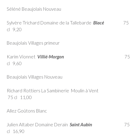
Séléné Beaujolais Nouveau
Sylvère Trichard Domaine de la Tallebarde
Blacé
75
cl 9,20
Beaujolais Villages primeur
Karim Vionnet
Villié-Morgon
75
cl 9,60
Beaujolais Villages Nouveau
Richard Rottiers La Sambinerie Moulin à Vent
75 cl 11,00
Allez Goûtons Blanc
Julien Altaber Domaine Derain
Saint Aubin
75
cl 16,90