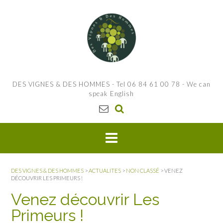
S
k
i
p
t
o
c
o
DES VIGNES & DES HOMMES - Tel 06 84 61 00 78 - We can
n
speak English
t
e
n
t
DES VIGNES & DES HOMMES
>
ACTUALITES
>
NON CLASSÉ
>
VENEZ
DÉCOUVRIR LES PRIMEURS !
Venez découvrir Les
Primeurs !